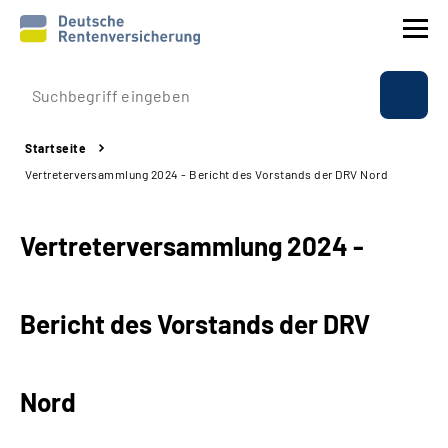
Prävention
Startseite
Reha
Vertreterversammlung 2024 - Bericht des Vorstands der DRV Nord
Rente
Vertreterversammlung 2024 -
Beratung & Kontakt
Bericht des Vorstands der DRV
Experten
Über uns & Presse
Nord
Online-Services