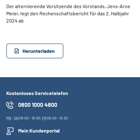
Der alternierende Vorsitzende des Vorstands, Jens-Arne
Meier, legt den Rechenschaftsbericht für das 2. Halbjahr
Suche
2024 ab
Language
Inhalte in Gebärdensprache (DGS)
Herunterladen
Leichte Sprache
Mein Kundenportal
Kostenloses Servicetelefon
0800 1000 4800
MO
-
DO
08:00 - 19:00,
FR
08:00 - 15:30
Mein Kundenportal