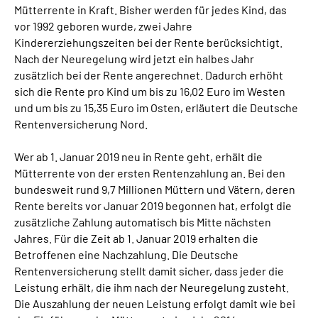
Mütterrente in Kraft. Bisher werden für jedes Kind, das
Online-Services
vor 1992 geboren wurde, zwei Jahre
Kindererziehungszeiten bei der Rente berücksichtigt.
Inhalte in Gebärdensprache (DGS)
Nach der Neuregelung wird jetzt ein halbes Jahr
zusätzlich bei der Rente angerechnet. Dadurch erhöht
Leichte Sprache
sich die Rente pro Kind um bis zu 16,02 Euro im Westen
und um bis zu 15,35 Euro im Osten, erläutert die Deutsche
Rentenversicherung Nord.
Suche
Wer ab 1. Januar 2019 neu in Rente geht, erhält die
Mütterrente von der ersten Rentenzahlung an. Bei den
Mein Kundenportal
bundesweit rund 9,7 Millionen Müttern und Vätern, deren
Rente bereits vor Januar 2019 begonnen hat, erfolgt die
zusätzliche Zahlung automatisch bis Mitte nächsten
Jahres. Für die Zeit ab 1. Januar 2019 erhalten die
Betroffenen eine Nachzahlung. Die Deutsche
Rentenversicherung stellt damit sicher, dass jeder die
Leistung erhält, die ihm nach der Neuregelung zusteht.
Die Auszahlung der neuen Leistung erfolgt damit wie bei