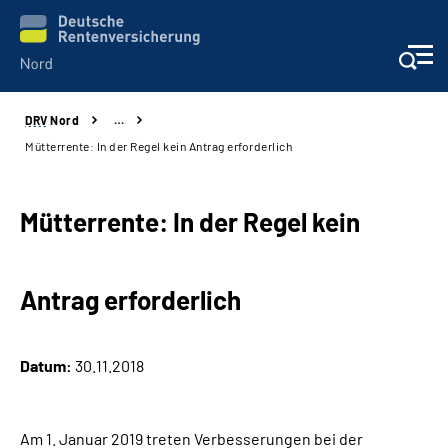
DRV
Nord
…
Aktuelles
Mütterrente: In der Regel kein Antrag erforderlich
Services
Mütterrente: In der Regel kein
Beratung und Kontakt
Antrag erforderlich
Presse
Karriere
Datum:
30.11.2018
Über uns
Am 1. Januar 2019 treten Verbesserungen bei der