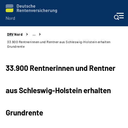
DRV
Nord
…
Aktuelles
33.900 Rentnerinnen und Rentner aus Schleswig-Holstein erhalten
Grundrente
Services
33.900 Rentnerinnen und Rentner
Beratung und Kontakt
Presse
aus Schleswig-Holstein erhalten
Karriere
Grundrente
Über uns