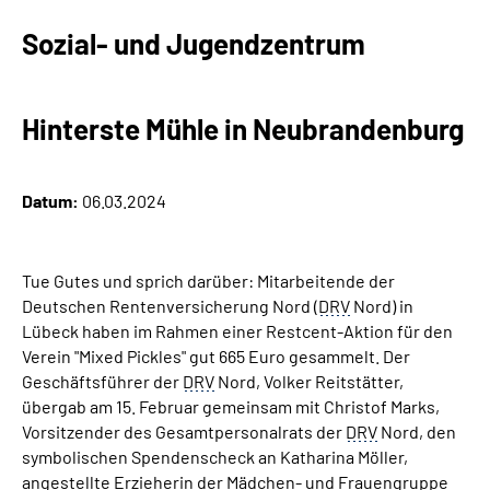
Online-Services
Sozial- und Jugendzentrum
Inhalte in Gebärdensprache (DGS)
Hinterste Mühle in Neubrandenburg
Leichte Sprache
Suche
Datum:
06.03.2024
Tue Gutes und sprich darüber: Mitarbeitende der
Mein Kundenportal
Deutschen Rentenversicherung Nord (
DRV
Nord) in
Lübeck haben im Rahmen einer Restcent-Aktion für den
Verein "Mixed Pickles" gut 665 Euro gesammelt. Der
Geschäftsführer der
DRV
Nord, Volker Reitstätter,
übergab am 15. Februar gemeinsam mit Christof Marks,
Vorsitzender des Gesamtpersonalrats der
DRV
Nord, den
symbolischen Spendenscheck an Katharina Möller,
angestellte Erzieherin der Mädchen- und Frauengruppe