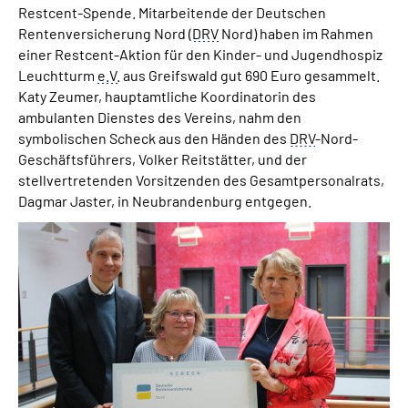
Restcent-Spende. Mitarbeitende der Deutschen
Online-Services
Rentenversicherung Nord (
DRV
Nord) haben im Rahmen
einer Restcent-Aktion für den Kinder- und Jugendhospiz
Inhalte in Gebärdensprache (DGS)
Leuchtturm
e.V.
aus Greifswald gut 690 Euro gesammelt.
Katy Zeumer, hauptamtliche Koordinatorin des
Leichte Sprache
ambulanten Dienstes des Vereins, nahm den
symbolischen Scheck aus den Händen des
DRV
-Nord-
Geschäftsführers, Volker Reitstätter, und der
Suche
stellvertretenden Vorsitzenden des Gesamtpersonalrats,
Dagmar Jaster, in Neubrandenburg entgegen.
Mein Kundenportal