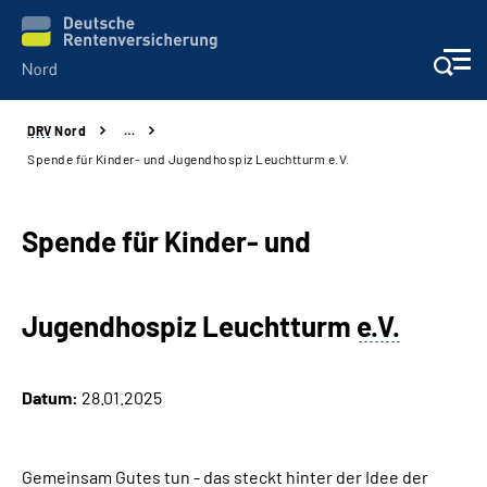
DRV
Nord
…
Aktuelles
Spende für Kinder- und Jugendhospiz Leuchtturm e.V.
Services
Spende für Kinder- und
Beratung und Kontakt
Jugendhospiz Leuchtturm
e.V.
Presse
Karriere
Datum:
28.01.2025
Über uns
Gemeinsam Gutes tun - das steckt hinter der Idee der