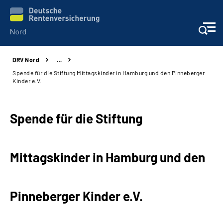
DRV
Nord
…
Aktuelles
Spende für die Stiftung Mittagskinder in Hamburg und den Pinneberger
Kinder e.V.
Services
Spende für die Stiftung
Beratung und Kontakt
Presse
Mittagskinder in Hamburg und den
Karriere
Pinneberger Kinder e.V.
Über uns