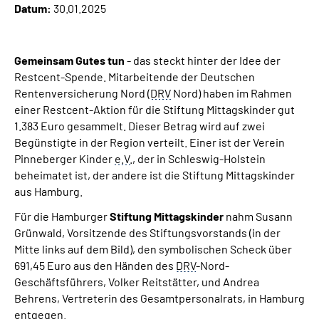
Datum:
30.01.2025
Online-Services
Inhalte in Gebärdensprache (DGS)
Gemeinsam Gutes tun
- das steckt hinter der Idee der
Restcent-Spende. Mitarbeitende der Deutschen
Leichte Sprache
Rentenversicherung Nord (
DRV
Nord) haben im Rahmen
einer Restcent-Aktion für die Stiftung Mittagskinder gut
1.383 Euro gesammelt. Dieser Betrag wird auf zwei
Suche
Begünstigte in der Region verteilt. Einer ist der Verein
Pinneberger Kinder
e.V.
, der in Schleswig-Holstein
beheimatet ist, der andere ist die Stiftung Mittagskinder
Mein Kundenportal
aus Hamburg.
Für die Hamburger
Stiftung Mittagskinder
nahm Susann
Grünwald, Vorsitzende des Stiftungsvorstands (in der
Mitte links auf dem Bild), den symbolischen Scheck über
691,45 Euro aus den Händen des
DRV
-Nord-
Geschäftsführers, Volker Reitstätter, und Andrea
Behrens, Vertreterin des Gesamtpersonalrats, in Hamburg
entgegen.