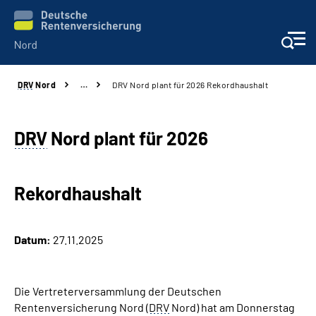
DRV
Nord
…
DRV Nord plant für 2026 Rekordhaushalt
Aktuelles
Services
DRV
Nord plant für 2026
Beratung und Kontakt
Rekordhaushalt
Presse
Datum:
27.11.2025
Karriere
Über uns
Die Vertreterversammlung der Deutschen
Rentenversicherung Nord (
DRV
Nord) hat am Donnerstag