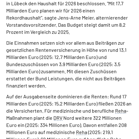
in Lübeck den Haushalt für 2026 beschlossen. "Mit 17,7
Online-Services
Milliarden Euro planen wir für 2026 einen
Rekordhaushalt", sagte Jens-Arne Meier, alternierender
Inhalte in Gebärdensprache (DGS)
Vorstandsvorsitzender. Das Budget steigt damit um 8,2
Prozent im Vergleich zu 2025.
Leichte Sprache
Die Einnahmen setzen sich vor allem aus Beiträgen zur
gesetzlichen Rentenversicherung in Höhe von rund 13,1
Suche
Milliarden Euro (2025: 12,7 Milliarden Euro) und
Bundeszuschüssen von 3,9 Milliarden Euro (2025: 3,5
Milliarden Euro) zusammen. Mit diesen Zuschüssen
erstattet der Bund Leistungen, die nicht aus Beiträgen
Mein Kundenportal
finanziert werden.
Auf der Ausgabenseite dominieren die Renten: Rund 17
Milliarden Euro (2025: 15,2 Milliarden Euro) fließen 2026 an
die Versicherten. Für medizinische und berufliche
Reha
-
Maßnahmen plant die
DRV
Nord weitere 322 Millionen
Euro ein (2025: 334 Millionen Euro). Davon entfallen 208
Millionen Euro auf medizinische
Reha
(2025: 219,1