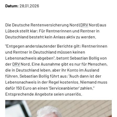
Online-Services
Datum:
28.01.2026
Inhalte in Gebärdensprache (DGS)
Die Deutsche Rentenversicherung Nord (
DRV
Nord) aus
Lübeck stellt klar: Für Rentnerinnen und Rentner in
Leichte Sprache
Deutschland besteht kein Anlass aktiv zu werden.
"Entgegen anderslautender Berichte gilt: Rentnerinnen
Suche
und Rentner in Deutschland müssen keinen
Lebensnachweis abgeben", betont Sebastian Bollig von
der
DRV
Nord. Eine Ausnahme gibt es nur für Menschen,
Mein Kundenportal
die in Deutschland leben, aber ihr Konto im Ausland
führen. Sebastian Bollig führt aus: "Auch dann ist der
Lebensnachweis in der Regel kostenlos. Niemand muss
dafür 150 Euro an einen 'Serviceanbieter' zahlen."
Entsprechende Angebote seien unseriös.