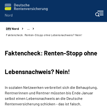
DRV
Nord
…
Aktuelles
Faktencheck: Renten-Stopp ohne Lebensnachweis? Nein!
Services
Faktencheck: Renten-Stopp ohne
Beratung und Kontakt
Lebensnachweis? Nein!
Presse
Karriere
In sozialen Netzwerken verbreitet sich die Behauptung,
Rentnerinnen und Rentner müssten bis Ende Januar
Über uns
selbst einen Lebensnachweis an die Deutsche
Rentenversicherung schicken - das ist falsch.