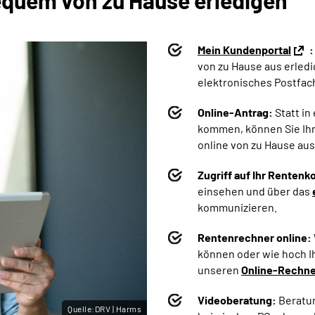
quem von zu Hause erledigen
Mein Kundenportal
:
von zu Hause aus erledi
elektronisches Postfach
Online-Antrag:
Statt in
kommen, können Sie Ih
online von zu Hause aus
Zugriff auf Ihr Rentenk
einsehen und über das
kommunizieren.
Rentenrechner online:
können oder wie hoch Ih
unseren
Online-Rechn
Videoberatung:
Beratu
Quelle:DRV | Harms