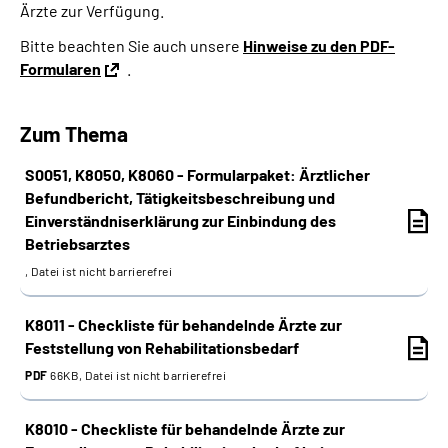
Ärzte zur Verfügung.
Online-Services
Bitte beachten Sie auch unsere
Hinweise zu den PDF-
Formularen
.
Inhalte in Gebärdensprache (DGS)
Leichte Sprache
Zum Thema
S0051, K8050, K8060 - Formularpaket: Ärztlicher
Suche
Befundbericht, Tätigkeitsbeschreibung und
Einverständniserklärung zur Einbindung des
Betriebsarztes
Mein Kundenportal
, Datei ist nicht barrierefrei
K8011 - Checkliste für behandelnde Ärzte zur
Feststellung von Rehabilitationsbedarf
PDF
66KB, Datei ist nicht barrierefrei
K8010 - Checkliste für behandelnde Ärzte zur