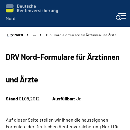
DRV
Nord
…
DRV Nord-Formulare für Ärztinnen und Ärzte
Aktuelles
Services
DRV Nord-Formulare für Ärztinnen
Beratung und Kontakt
und Ärzte
Presse
Stand
01.08.2012
Ausfüllbar:
Ja
Karriere
Über uns
Auf dieser Seite stellen wir Ihnen die hauseigenen
Formulare der Deutschen Rentenversicherung Nord für