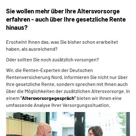
Online-Services
Sie wollen mehr über Ihre Altersvorsorge
erfahren - auch über Ihre gesetzliche Rente
Inhalte in Gebärdensprache (DGS)
hinaus?
Leichte Sprache
Erscheint Ihnen das, was Sie bisher schon erarbeitet
haben, als ausreichend?
Suche
Oder sollten Sie noch zusätzlich vorsorgen?
Wir, die Renten-Experten der Deutschen
Rentenversicherung Nord, informieren Sie nicht nur über
Mein Kundenportal
Ihre gesetzliche Rente, sondern sprechen mit Ihnen auch
über die Möglichkeiten der zusätzlichen Altersvorsorge. In
einem
"Altersvorsorgegespräch"
bieten wir Ihnen eine
umfassende Analyse Ihrer Versorgungssituation.