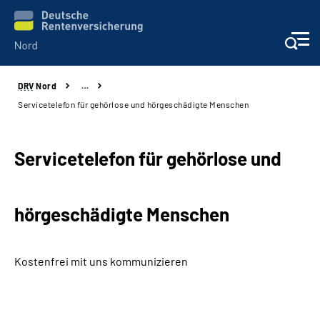
DRV
Nord
…
Aktuelles
Servicetelefon für gehörlose und hörgeschädigte Menschen
Services
Servicetelefon für gehörlose und
Beratung und Kontakt
hörgeschädigte Menschen
Presse
Karriere
Kostenfrei mit uns kommunizieren
Über uns