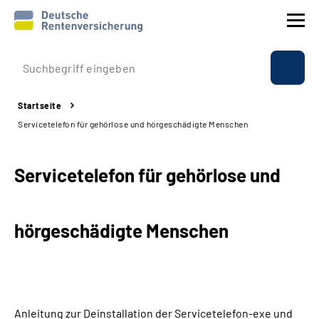
Prävention
Startseite
Reha
Servicetelefon für gehörlose und hörgeschädigte Menschen
Rente
Servicetelefon für gehörlose und
Beratung & Kontakt
hörgeschädigte Menschen
Experten
Über uns & Presse
Anleitung zur
Deinstallation der Servicetelefon-exe und
Online-Services