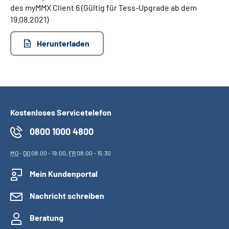
des myMMX Client 6 (Gültig für Tess-Upgrade ab dem
19.08.2021)
Suche
Herunterladen
Language
Inhalte in Gebärdensprache (DGS)
Leichte Sprache
Kostenloses Servicetelefon
0800 1000 4800
Mein Kundenportal
MO
-
DO
08:00 - 19:00,
FR
08:00 - 15:30
Mein Kundenportal
Nachricht schreiben
Beratung