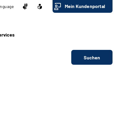
Mein Kundenportal
nguage
ervices
Suchen