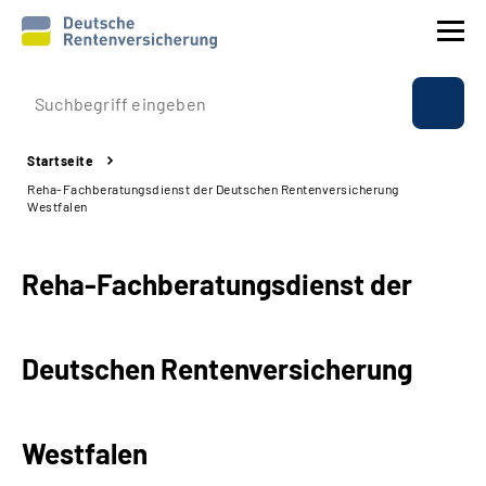
Prävention
Startseite
Reha
Reha-Fachberatungsdienst der Deutschen Rentenversicherung
Westfalen
Rente
Reha-Fachberatungsdienst der
Beratung & Kontakt
Experten
Deutschen Rentenversicherung
Über uns & Presse
Westfalen
Online-Services