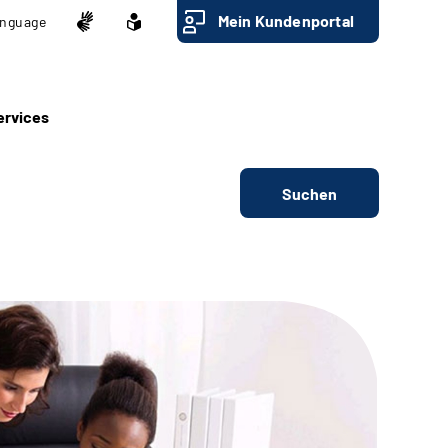
Mein Kundenportal
nguage
ervices
Suchen