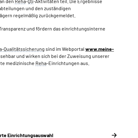
 an den
Reha
-
QS
-Aktivitäten teil. Die Ergebnisse
abteilungen und den zuständigen
ägern regelmäßig zurückgemeldet.
 Transparenz und fördern das einrichtungsinterne
a-Qualitätssicherung
sind im Webportal
www.meine-
nsehbar und wirken sich bei der Zuweisung unserer
ete medizinische
Reha
-Einrichtungen aus.
erte Einrichtungs­auswahl