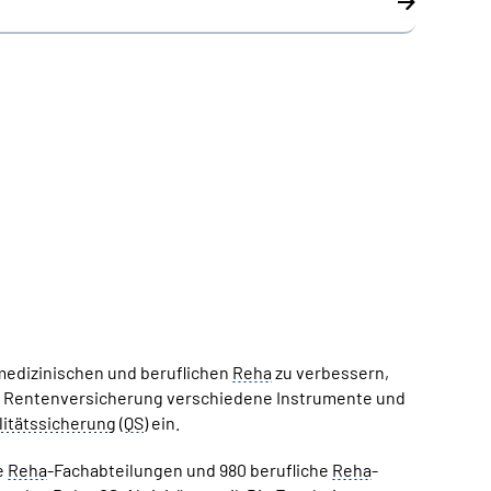
medizinischen und beruflichen
Reha
zu verbessern,
e Rentenversicherung verschiedene Instrumente und
itätssicherung
(
QS
) ein.
e
Reha
-Fachabteilungen und 980 berufliche
Reha
-