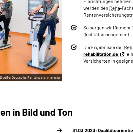
Einrichtungen nehmen
werden den
Reha
-Fach
Rentenversicherungstr
So sorgen wir für mehr
Qualitätsmanagement.
Die Ergebnisse der
Reh
rehabilitation.de
ei
Versicherten in geeign
Quelle:Deutsche Rentenversicherung
n in Bild und Ton
31.03.2023: Qualitäts­orienti