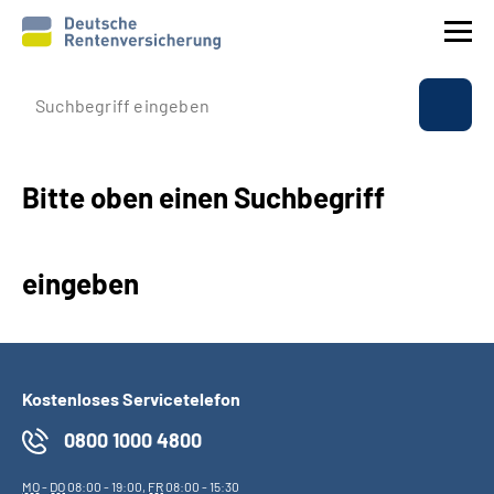
Prävention
Reha
Bitte oben einen Suchbegriff
Rente
eingeben
Beratung & Kontakt
Experten
Kostenloses Servicetelefon
Über uns & Presse
0800 1000 4800
Online-Services
MO
-
DO
08:00 - 19:00,
FR
08:00 - 15:30