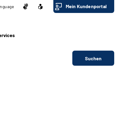
Mein Kundenportal
nguage
ervices
Suchen