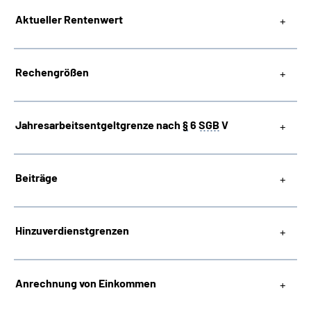
Aktueller Rentenwert
Suche
Language
Rechengrößen
Inhalte in Gebärdensprache (DGS)
Jahresarbeitsentgeltgrenze nach
§
6
SGB
V
Leichte Sprache
Beiträge
Mein Kundenportal
Hinzuverdienstgrenzen
Anrechnung von Einkommen