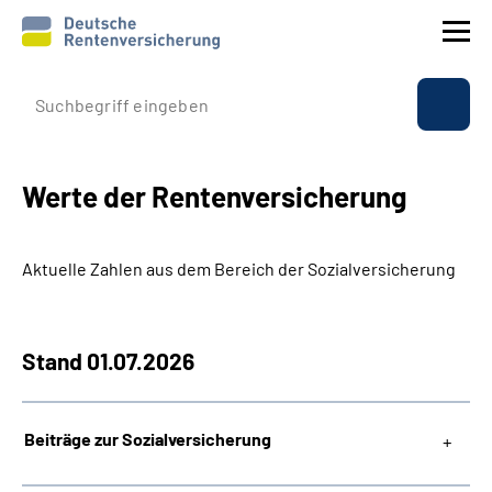
Prävention
Reha
Werte der Rentenversicherung
Rente
Aktuelle Zahlen aus dem Bereich der Sozialversicherung
Beratung & Kontakt
Stand 01.07.2026
Experten
Über uns & Presse
Beiträge zur Sozialversicherung
Online-Services