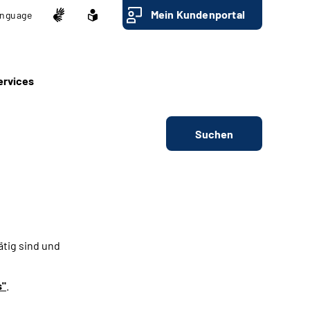
Mein Kundenportal
nguage
ervices
Suchen
ätig sind und
s"
.