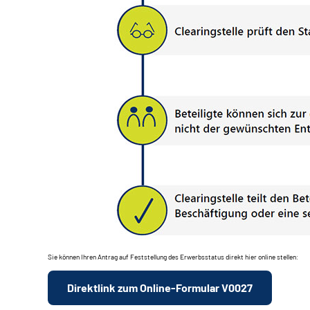
Sie können Ihren Antrag auf Feststellung des Erwerbsstatus direkt hier online stellen:
Direktlink zum Online-Formular V0027