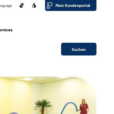
Mein Kundenportal
nguage
ervices
Suchen