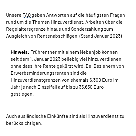
Unsere
Suche
FAQ
geben Antworten auf die häufigsten Fragen
rund um die Themen Hinzuverdienst, Arbeiten über die
Regelaltersgrenze hinaus und Sonderzahlung zum
Language
Ausgleich von Rentenabschlägen. (Stand Januar 2023)
Inhalte in Gebärdensprache (DGS)
Hinweis:
Frührentner mit einem Nebenjob können
seit dem 1. Januar 2023 beliebig viel hinzuverdienen,
Leichte Sprache
ohne dass ihre Rente gekürzt wird. Bei Beziehern von
Erwerbsminderungsrenten sind die
Hinzuverdienstgrenzen von ehemals 6.300 Euro im
Jahr je nach Einzelfall auf bis zu 35.650 Euro
Mein Kundenportal
gestiegen.
Auch ausländische Einkünfte sind als Hinzuverdienst zu
berücksichtigen.