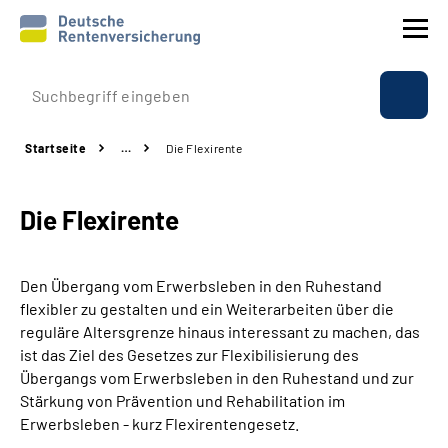
Prävention
Startseite
…
Die Flexirente
Reha
Die Flexirente
Rente
Beratung & Kontakt
Den Übergang vom Erwerbsleben in den Ruhestand
flexibler zu gestalten und ein Weiterarbeiten über die
Experten
reguläre Altersgrenze hinaus interessant zu machen, das
ist das Ziel des Gesetzes zur Flexibilisierung des
Übergangs vom Erwerbsleben in den Ruhestand und zur
Über uns & Presse
Stärkung von Prävention und Rehabilitation im
Erwerbsleben - kurz Flexirentengesetz.
Online-Services