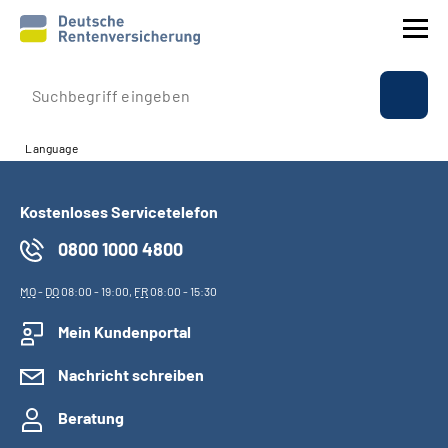
Εταιρικό προφίλ
Language
Παροχές
Kostenloses Servicetelefon
Ασφάλιση
0800 1000 4800
Διεθνώς
MO
-
DO
08:00 - 19:00,
FR
08:00 - 15:30
Υπηρεσία
Mein Kundenportal
Nachricht schreiben
Suche
Beratung
Language