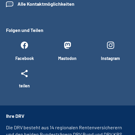
Alle Kontaktmöglichkeiten
Inhalte in Gebärdensprache (DGS)
Leichte Sprache
Folgen und Teilen
Mein Kundenportal
Facebook
Mastodon
Instagram
teilen
Ihre DRV
Die DRV besteht aus 14 regionalen Rentenversicherern
und den beiden Bundesträgern DRV Bund und DRV KBS.