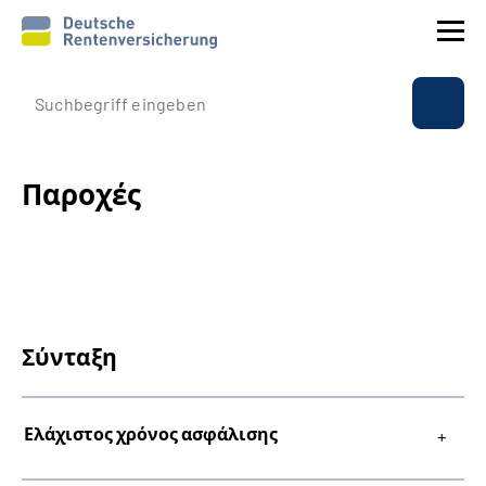
Εταιρικό προφίλ
Παροχές
Παροχές
Ασφάλιση
Διεθνώς
Σύνταξη
Υπηρεσία
Suche
Ελάχιστος χρόνος ασφάλισης
Language