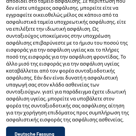
αποδίδει στο ταμείο ασφάλισης. Σε περίπτωση που
δεν είστε υπόχρεος ασφάλισης, μπορείτε είτε να
εγγραφείτε οικειοθελώς μέλος σε κάποιο από τα
ασφαλιστικά ταμεία υποχρεωτικής ασφάλισης, είτε
να επιλέξετε την ιδιωτική ασφάλιση. Ως
συνταξιούχος υποκείμενος στην υποχρέωση
ασφάλισης επιβαρύνεστε με το ήμισυ του ποσού της
εισφοράς για την ασφάλιση υγείας και το πλήρες
ποσό της εισφοράς για την ασφάλιση φροντίδας. Το
άλλο μισό της εισφοράς για την ασφάλιση υγείας
καταβάλλεται από τον φορέα συνταξιοδοτικής
ασφάλισης. Εάν δεν είναι δυνατή η ασφαλιστική
υπαγωγή σας στον κλάδο ασθενείας των
συνταξιούχων, γιατί για παράδειγμα έχετε ιδιωτική
ασφάλιση υγείας, μπορείτε να υποβάλετε στον
φορέα της συνταξιοδοτικής σας ασφάλισης αίτηση
για την χορήγηση επιδόματος προς συμπλήρωση της
ασφαλιστικής εισφοράς της ασφάλισης ασθενείας.
Deutsche Fassung