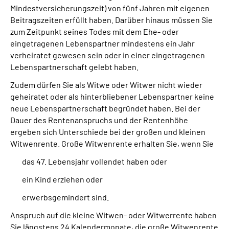
Mindestversicherungszeit) von fünf Jahren mit eigenen
Beitragszeiten erfüllt haben. Darüber hinaus müssen Sie
Suche
zum Zeitpunkt seines Todes mit dem Ehe- oder
eingetragenen Lebenspartner mindestens ein Jahr
Language
verheiratet gewesen sein oder in einer eingetragenen
Lebenspartnerschaft gelebt haben.
Inhalte in Gebärdensprache (DGS)
Zudem dürfen Sie als Witwe oder Witwer nicht wieder
geheiratet oder als hinterbliebener Lebenspartner keine
Leichte Sprache
neue Lebenspartnerschaft begründet haben. Bei der
Dauer des Rentenanspruchs und der Rentenhöhe
ergeben sich Unterschiede bei der großen und kleinen
Witwenrente. Große Witwenrente erhalten Sie, wenn Sie
Mein Kundenportal
das 47. Lebensjahr vollendet haben oder
ein Kind erziehen oder
erwerbsgemindert sind.
Anspruch auf die kleine Witwen- oder Witwerrente haben
Sie längstens 24 Kalendermonate, die große Witwenrente