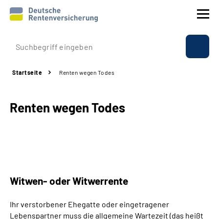
Prävention
Startseite
Renten wegen Todes
Reha
Renten wegen Todes
Rente
Beratung & Kontakt
Experten
Witwen- oder Witwerrente
Über uns & Presse
Ihr verstorbener Ehegatte oder eingetragener
Lebenspartner muss die allgemeine Wartezeit (das heißt
Online-Services