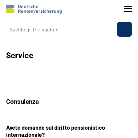
Profilo aziendale
Assicurazione
Service
Prestazioni
Rapporti internazionali
Consulenza
Service
Suche
Avete domande sul diritto pensionistico
internazionale?
Language