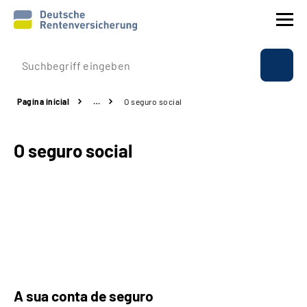
Perfil da empresa
Pagina inicial
…
O seguro social
O seguro social
O seguro social
Prestações
Internacional
Service
Suche
A sua conta de seguro
Language