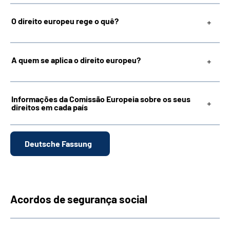
O direito europeu rege o quê?
Inhalte in Gebärdensprache (DGS)
Leichte Sprache
A quem se aplica o direito europeu?
Mein Kundenportal
Informações da Comissão Europeia sobre os seus
direitos em cada país
Deutsche Fassung
Acordos de segurança social