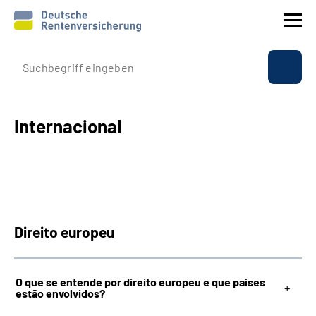
Perfil da empresa
O seguro social
Internacional
Prestações
Internacional
Direito europeu
Service
Suche
O que se entende por direito europeu e que países
estão envolvidos?
Language