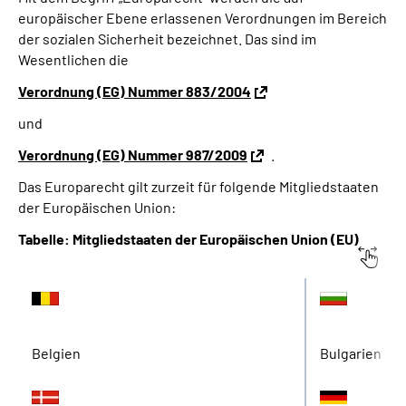
europäischer Ebene erlassenen Verordnungen im Bereich
der sozialen Sicherheit bezeichnet. Das sind im
Suche
Wesentlichen die
Verordnung (EG) Nummer 883/2004
Language
und
Inhalte in Gebärdensprache (DGS)
Verordnung (EG) Nummer 987/2009
.
Das Europarecht gilt zurzeit für folgende Mitgliedstaaten
Leichte Sprache
der Europäischen Union:
Tabelle: Mitgliedstaaten der Europäischen Union (EU)
Mein Kundenportal
Belgien
Bulgarien