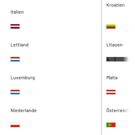
Kroatien
Italien
Quelle:
Quelle: BEM
Lettland
Litauen
-
Fotolia.com
-
Luxemburg
Malta
Niederlande
Österreich