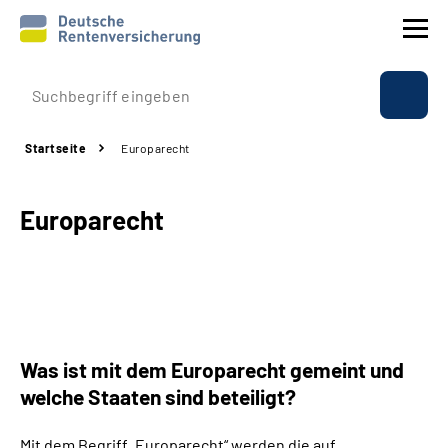
Prävention
Startseite
Europarecht
Reha
Europarecht
Rente
Beratung & Kontakt
Experten
Was ist mit dem Europarecht gemeint und
Über uns & Presse
welche Staaten sind beteiligt?
Online-Services
Mit dem Begriff „Europarecht“ werden die auf