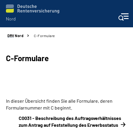
DRV
Nord
C-Formulare
Aktuelles
Services
C-Formulare
Beratung und Kontakt
Presse
In dieser Übersicht finden Sie alle Formulare, deren
Karriere
Formularnummer mit C beginnt.
C0031 - Beschreibung des Auftragsverhältnisses
Über uns
zum Antrag auf Feststellung des Erwerbsstatus