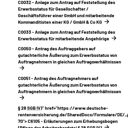
C0032 - Anlage zum Antrag auf Feststellung des
Online-Services
Erwerbsstatus für Gesellschafter /
Geschäftsführer einer GmbH und mitarbeitende
Inhalte in Gebärdensprache (DGS)
Kommanditisten einer KG / GmbH & Co KG
C0033 - Anlage zum Antrag auf Feststellung des
Leichte Sprache
Erwerbsstatus für mitarbeitende Angehörige
C0050 - Antrag des Auftraggebers auf
Suche
gutachterliche Äußerung zum Erwerbsstatus von
Auftragnehmern in gleichen Auftragsverhältnissen
Mein Kundenportal
C0051 - Antrag des Auftragnehmers auf
gutachterliche Äußerung zum Erwerbsstatus von
Auftragnehmern in gleichen Auftragsverhältnissen
§ 28
SGB IV
)" href="https://www.deutsche-
rentenversicherung.de/SharedDocs/Formulare/DE/_
70"> C6105 - Erläuterungen zum Erhebungsbogen
(Pflege der Arbeitgeberdatei
§
28
SGB IV
)