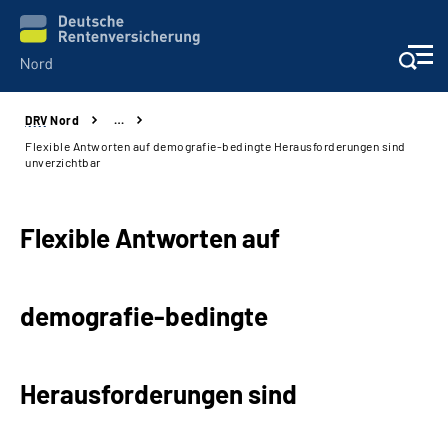
DRV
Nord
…
Aktuelles
Flexible Antworten auf demografie-bedingte Herausforderungen sind
unverzichtbar
Services
Flexible Antworten auf
Beratung und Kontakt
Presse
demografie-bedingte
Karriere
Herausforderungen sind
Über uns