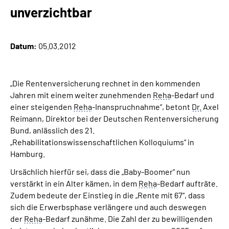
Online-Services
unverzichtbar
Inhalte in Gebärdensprache (DGS)
Datum:
05.03.2012
Leichte Sprache
„Die Rentenversicherung rechnet in den kommenden
Suche
Jahren mit einem weiter zunehmenden
Reha
-Bedarf und
einer steigenden
Reha
-Inanspruchnahme“, betont
Dr.
Axel
Reimann, Direktor bei der Deutschen Rentenversicherung
Bund, anlässlich des 21.
Mein Kundenportal
„Rehabilitationswissenschaftlichen Kolloquiums“ in
Hamburg.
Ursächlich hierfür sei, dass die „Baby-Boomer“ nun
verstärkt in ein Alter kämen, in dem
Reha
-Bedarf aufträte.
Zudem bedeute der Einstieg in die „Rente mit 67“, dass
sich die Erwerbsphase verlängere und auch deswegen
der
Reha
-Bedarf zunähme. Die Zahl der zu bewilligenden