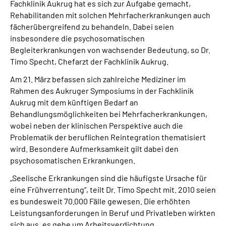
Fachklinik Aukrug hat es sich zur Aufgabe gemacht,
Online-Services
Rehabilitanden mit solchen Mehrfacherkrankungen auch
fächerübergreifend zu behandeln. Dabei seien
Inhalte in Gebärdensprache (DGS)
insbesondere die psychosomatischen
Begleiterkrankungen von wachsender Bedeutung, so Dr.
Timo Specht, Chefarzt der Fachklinik Aukrug.
Leichte Sprache
Am 21. März befassen sich zahlreiche Mediziner im
Suche
Rahmen des Aukruger Symposiums in der Fachklinik
Aukrug mit dem künftigen Bedarf an
Behandlungsmöglichkeiten bei Mehrfacherkrankungen,
wobei neben der klinischen Perspektive auch die
Mein Kundenportal
Problematik der beruflichen Reintegration thematisiert
wird. Besondere Aufmerksamkeit gilt dabei den
psychosomatischen Erkrankungen.
„Seelische Erkrankungen sind die häufigste Ursache für
eine Frühverrentung“, teilt Dr. Timo Specht mit. 2010 seien
es bundesweit 70.000 Fälle gewesen. Die erhöhten
Leistungsanforderungen in Beruf und Privatleben wirkten
sich aus, es gehe um Arbeitsverdichtung,