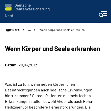
DRV
Nord
…
Wenn Körper und Seele erkranken
Aktuelles
Services
Wenn Körper und Seele erkranken
Beratung und Kontakt
Datum:
20.03.2012
Presse
Was ist zu tun, wenn neben körperlichen
Karriere
Beeinträchtigungen auch seelische Erkrankungen
hinzukommen? Gerade Patienten mit mehrfachen
Über uns
Erkrankungen stellen sowohl Akut-, als auch Reha-
Mediziner vor besondere Herausforderungen. Die