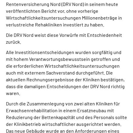
Rentenversicherung Nord (DRV Nord) in seinem heute
Online-Services
veröffentlichten Bericht vor, ohne vorherige
Wirtschaftlichkeitsuntersuchungen Millionenbeträge in
Inhalte in Gebärdensprache (DGS)
verlustreiche Rehakliniken investiert zu haben.
Die DRV Nord weist diese Vorwürfe mit Entschiedenheit
Leichte Sprache
zurück.
Alle Investitionsentscheidungen wurden sorgfältig und
Suche
mit hohem Verantwortungsbewusstsein getroffen und
die erforderlichen Wirtschaftlichkeitsuntersuchungen
auch mit externem Sachverstand durchgeführt. Die
Mein Kundenportal
aktuellen Rechnungsergebnisse der Kliniken bestätigen,
dass die damaligen Entscheidungen der DRV Nord richtig
waren.
Durch die Zusammenlegung von zwei alten Kliniken für
Erwachsenrehabilitation in einem Ersatzneubau mit
Reduzierung der Bettenkapazität und des Personals sollte
der Klinikbetrieb wirtschaftlicher ausgerichtet werden.
Das neue Gebäude wurde an den Anforderungen eines