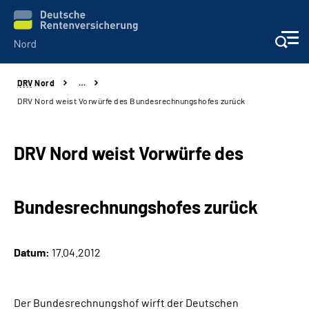
DRV
Nord
…
Aktuelles
DRV Nord weist Vorwürfe des Bundesrechnungshofes zurück
Services
DRV Nord weist Vorwürfe des
Beratung und Kontakt
Bundesrechnungshofes zurück
Presse
Karriere
Datum:
17.04.2012
Über uns
Der Bundesrechnungshof wirft der Deutschen