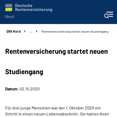
DRV
Nord
…
Rentenversicherung startet neuen Studiengang
Aktuelles
Services
Rentenversicherung startet neuen
Beratung und Kontakt
Studiengang
Presse
Datum:
02.10.2020
Karriere
Über uns
Für drei junge Menschen war der 1. Oktober 2020 ein
Schritt in einen neuen Lebensabschnitt: Sie hatten Ihren