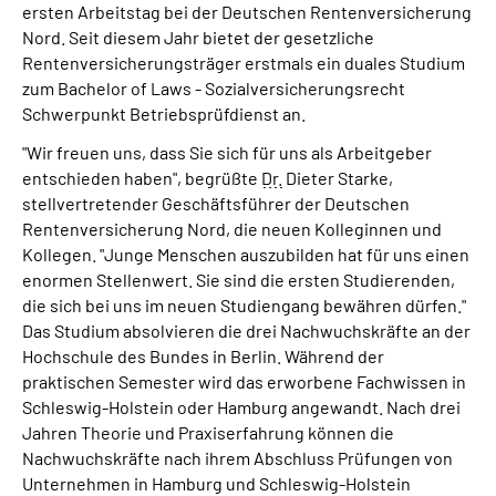
ersten Arbeitstag bei der Deutschen Rentenversicherung
Online-Services
Nord. Seit diesem Jahr bietet der gesetzliche
Rentenversicherungsträger erstmals ein duales Studium
Inhalte in Gebärdensprache (DGS)
zum Bachelor of Laws - Sozialversicherungsrecht
Schwerpunkt Betriebsprüfdienst an.
Leichte Sprache
"Wir freuen uns, dass Sie sich für uns als Arbeitgeber
entschieden haben", begrüßte
Dr.
Dieter Starke,
Suche
stellvertretender Geschäftsführer der Deutschen
Rentenversicherung Nord, die neuen Kolleginnen und
Kollegen. "Junge Menschen auszubilden hat für uns einen
enormen Stellenwert. Sie sind die ersten Studierenden,
Mein Kundenportal
die sich bei uns im neuen Studiengang bewähren dürfen."
Das Studium absolvieren die drei Nachwuchskräfte an der
Hochschule des Bundes in Berlin. Während der
praktischen Semester wird das erworbene Fachwissen in
Schleswig-Holstein oder Hamburg angewandt. Nach drei
Jahren Theorie und Praxiserfahrung können die
Nachwuchskräfte nach ihrem Abschluss Prüfungen von
Unternehmen in Hamburg und Schleswig-Holstein