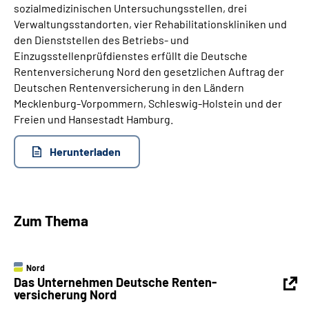
sozialmedizinischen Untersuchungsstellen, drei
Verwaltungsstandorten, vier Rehabilitationskliniken und
Suche
den Dienststellen des Betriebs- und
Einzugsstellenprüfdienstes erfüllt die Deutsche
Language
Rentenversicherung Nord den gesetzlichen Auftrag der
Deutschen Rentenversicherung in den Ländern
Mecklenburg-Vorpommern, Schleswig-Holstein und der
Inhalte in Gebärdensprache (DGS)
Freien und Hansestadt Hamburg.
Leichte Sprache
Herunterladen
Mein Kundenportal
Zum Thema
Nord
Das Unternehmen Deutsche Renten­
versicherung Nord