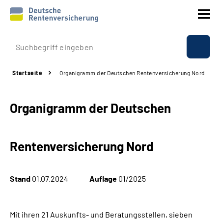
Prävention
Startseite
Organigramm der Deutschen Rentenversicherung Nord
Reha
Organigramm der Deutschen
Rente
Beratung & Kontakt
Rentenversicherung Nord
Experten
Stand
01.07.2024
Auflage
01/2025
Über uns & Presse
Mit ihren 21 Auskunfts- und Beratungsstellen, sieben
Online-Services