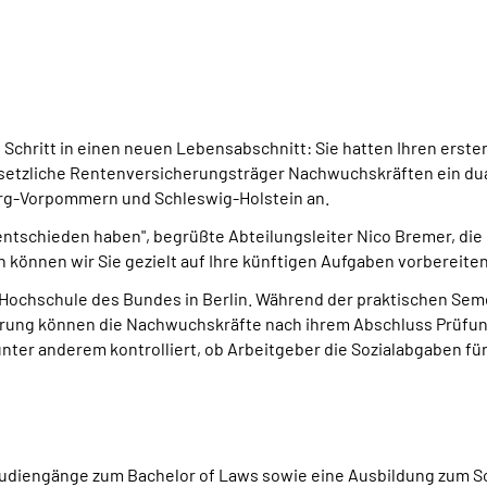
 Schritt in einen neuen Lebensabschnitt: Sie hatten Ihren ers
 gesetzliche Rentenversicherungsträger Nachwuchskräften ein d
urg-Vorpommern und Schleswig-Holstein an.
r entschieden haben", begrüßte Abteilungsleiter Nico Bremer, di
können wir Sie gezielt auf Ihre künftigen Aufgaben vorbereiten
 Hochschule des Bundes in Berlin. Während der praktischen Se
ahrung können die Nachwuchskräfte nach ihrem Abschluss Prüf
er anderem kontrolliert, ob Arbeitgeber die Sozialabgaben für 
Studiengänge zum Bachelor of Laws sowie eine Ausbildung zum S