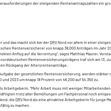
 Herausforderungen der steigenden Rentenantragszahlen ein g
 und das macht sich bei der
DRV
Nord vor allem in einer steig
tschen Rentenversicherer von knapp 38.000 Anträgen im Jahr 20
rekten Anflug auf die Verrentung", sagte Matthias Maurer, Vors
norddeutschen Rentenversicherungsträgers traf sich am 13. Jun
ren Rückgang der Altersrentenanträge.
 Aufgabe der gesetzlichen Rentenversicherung, werden stärker 
0 und 2023 um knapp 18 Prozent von 46.200 auf 54.350 zu.
ls Arbeitgeberin. "Mehr Arbeit muss mit weniger Mitarbeitenden
chäftigten trotz aller Bemühungen um Fachpersonal noch einig
dend, die
DRV
Nord als eine attraktive Arbeitgeberin für junge 
fähig zu machen.