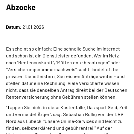
Online-Services
Abzocke
Inhalte in Gebärdensprache (DGS)
Datum:
21.01.2026
Leichte Sprache
Es scheint so einfach: Eine schnelle Suche im Internet
Suche
und schon ist ein Dienstleister gefunden. Wer im Netz
nach "Rentenauskunft", "Mütterrente beantragen" oder
"Versicherungsnummernachweis" sucht, landet oft bei
privaten Dienstleistern. Sie reichen Anträge weiter - und
Mein Kundenportal
stellen dafür eine Rechnung. Viele Versicherte wissen
nicht, dass sie denselben Antrag direkt bei der Deutschen
Rentenversicherung ohne Gebühren stellen können.
"Tappen Sie nicht in diese Kostenfalle. Das spart Geld, Zeit
und vermeidet Ärger", sagt Sebastian Bollig von der
DRV
Nord aus Lübeck. "Unsere Online-Services sind leicht zu
finden, selbsterklärend und gebührenfrei." Auf der