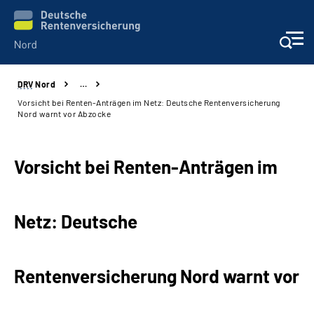
DRV
Nord
…
Aktuelles
Vorsicht bei Renten-Anträgen im Netz: Deutsche Rentenversicherung
Nord warnt vor Abzocke
Services
Vorsicht bei Renten-Anträgen im
Beratung und Kontakt
Presse
Netz: Deutsche
Karriere
Rentenversicherung Nord warnt vor
Über uns