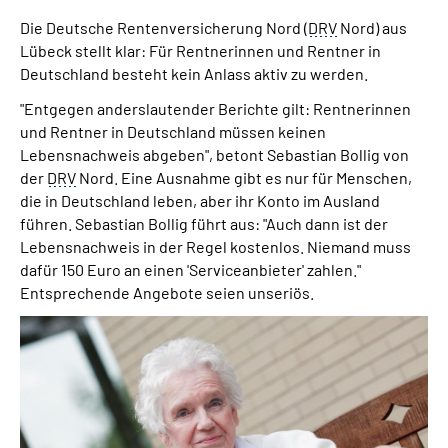
Online-Services
Die Deutsche Rentenversicherung Nord (
DRV
Nord) aus
Lübeck stellt klar: Für Rentnerinnen und Rentner in
Inhalte in Gebärdensprache (DGS)
Deutschland besteht kein Anlass aktiv zu werden.
"Entgegen anderslautender Berichte gilt: Rentnerinnen
Leichte Sprache
und Rentner in Deutschland müssen keinen
Lebensnachweis abgeben", betont Sebastian Bollig von
Suche
der
DRV
Nord. Eine Ausnahme gibt es nur für Menschen,
die in Deutschland leben, aber ihr Konto im Ausland
führen. Sebastian Bollig führt aus: "Auch dann ist der
Lebensnachweis in der Regel kostenlos. Niemand muss
Mein Kundenportal
dafür 150 Euro an einen 'Serviceanbieter' zahlen."
Entsprechende Angebote seien unseriös.