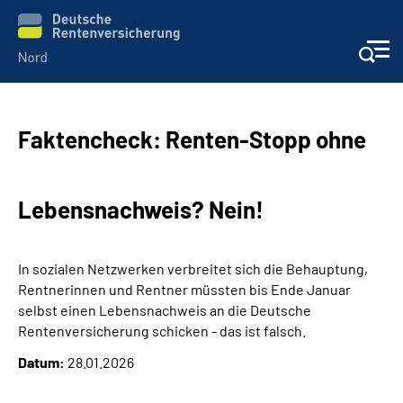
Aktuelles
Faktencheck: Renten-Stopp ohne
Services
Lebensnachweis? Nein!
Beratung und Kontakt
Presse
In sozialen Netzwerken verbreitet sich die Behauptung,
Rentnerinnen und Rentner müssten bis Ende Januar
selbst einen Lebensnachweis an die Deutsche
Karriere
Rentenversicherung schicken - das ist falsch.
Datum:
28.01.2026
Über uns