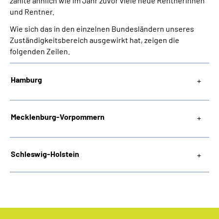
zählte ähnlich wie im Jahr zuvor viele neue Rentnerinnen
Online-Services
und Rentner.
Wie sich das in den einzelnen Bundesländern unseres
Inhalte in Gebärdensprache (DGS)
Zuständigkeitsbereich ausgewirkt hat, zeigen die
folgenden Zeilen.
Leichte Sprache
Hamburg
Suche
Mecklenburg-Vorpommern
Mein Kundenportal
Schleswig-Holstein