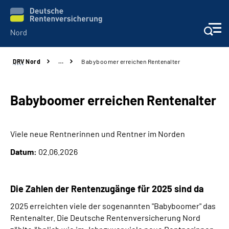
DRV
Nord
…
Babyboomer erreichen Rentenalter
Aktuelles
Services
Babyboomer erreichen Rentenalter
Beratung und Kontakt
Viele neue Rentnerinnen und Rentner im Norden
Datum:
02.06.2026
Presse
Karriere
Die Zahlen der Rentenzugänge für 2025 sind da
2025 erreichten viele der sogenannten "Babyboomer" das
Über uns
Rentenalter. Die Deutsche Rentenversicherung Nord