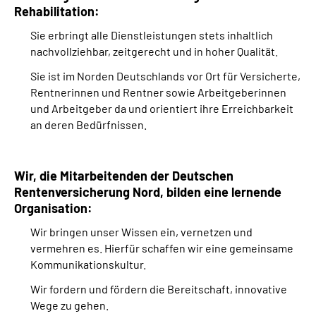
Rehabilitation:
Online-Services
Sie erbringt alle Dienstleistungen stets inhaltlich
Inhalte in Gebärdensprache (DGS)
nachvollziehbar, zeitgerecht und in hoher Qualität.
Sie ist im Norden Deutschlands vor Ort für Versicherte,
Leichte Sprache
Rentnerinnen und Rentner sowie Arbeitgeberinnen
und Arbeitgeber da und orientiert ihre Erreichbarkeit
an deren Bedürfnissen.
Suche
Wir, die Mitarbeitenden der Deutschen
Mein Kundenportal
Rentenversicherung Nord, bilden eine lernende
Organisation:
Wir bringen unser Wissen ein, vernetzen und
vermehren es. Hierfür schaffen wir eine gemeinsame
Kommunikationskultur.
Wir fordern und fördern die Bereitschaft, innovative
Wege zu gehen.