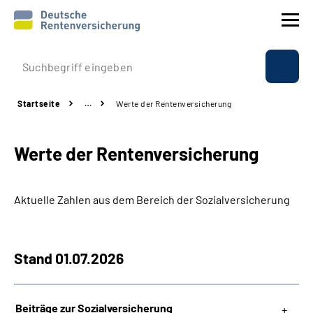
Prävention
Startseite
…
Werte der Rentenversicherung
Reha
Werte der Rentenversicherung
Rente
Beratung & Kontakt
Aktuelle Zahlen aus dem Bereich der Sozialversicherung
Experten
Stand 01.07.2026
Über uns & Presse
Beiträge zur Sozialversicherung
Online-Services