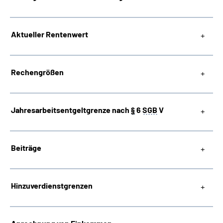
Suche
Aktueller Rentenwert
Language
Rechengrößen
Inhalte in Gebärdensprache (DGS)
Leichte Sprache
Jahresarbeitsentgeltgrenze nach
§
6
SGB
V
Beiträge
Mein Kundenportal
Hinzuverdienstgrenzen