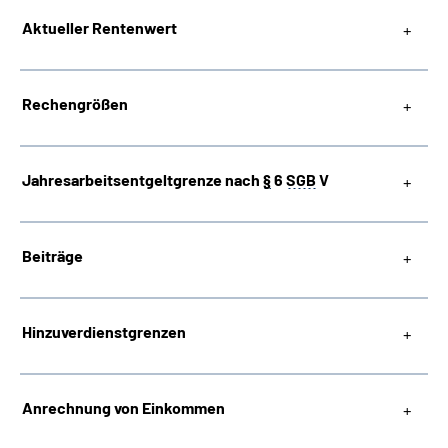
Aktueller Rentenwert
Inhalte in Gebärdensprache (DGS)
Leichte Sprache
Rechengrößen
Jahresarbeitsentgeltgrenze nach
§
6
SGB
V
Mein Kundenportal
Beiträge
Hinzuverdienstgrenzen
Anrechnung von Einkommen