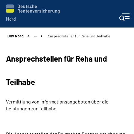
DRV
Nord
…
Ansprechstellen für Reha und Teilhabe
Aktuelles
Services
Ansprechstellen für Reha und
Beratung und Kontakt
Teilhabe
Presse
Vermittlung von Informationsangeboten über die
Karriere
Leistungen zur Teilhabe
Über uns
Die Ansprechstellen der Deutschen Rentenversicherung