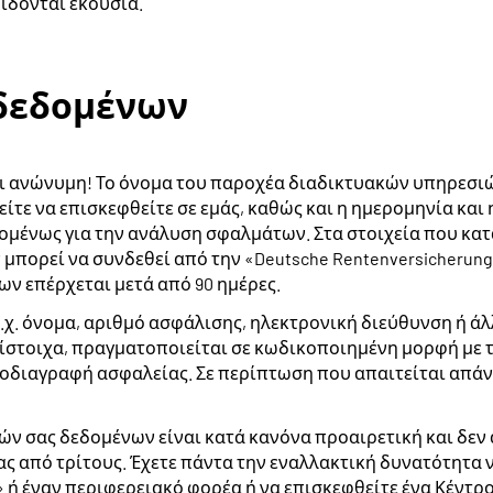
ίδονται εκούσια.
δεδομένων
ι ανώνυμη! Το όνομα του παροχέα διαδικτυακών υπηρεσιώ
μείτε να επισκεφθείτε σε εμάς, καθώς και η ημερομηνία κα
εχομένως για την ανάλυση σφαλμάτων. Στα στοιχεία που κ
ν μπορεί να συνδεθεί από την «Deutsche Rentenversicheru
ν επέρχεται μετά από 90 ημέρες.
.χ. όνομα, αριθμό ασφάλισης, ηλεκτρονική διεύθυνση ή άλ
ίστοιχα, πραγματοποιείται σε κωδικοποιημένη μορφή με τη
ροδιαγραφή ασφαλείας. Σε περίπτωση που απαιτείται απά
ν σας δεδομένων είναι κατά κανόνα προαιρετική και δεν
από τρίτους. Έχετε πάντα την εναλλακτική δυνατότητα ν
» ή έναν περιφερειακό φορέα ή να επισκεφθείτε ένα Κέντρ