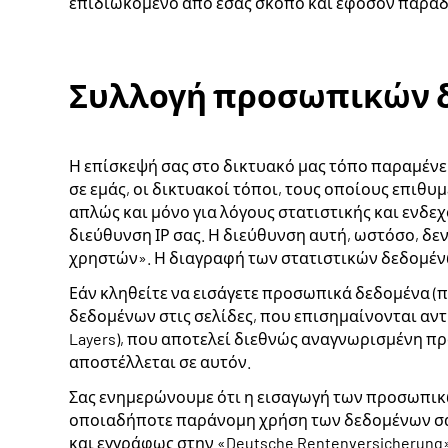
επιδιωκόμενο από εσάς σκοπό και εφόσον παραδ
Συλλογή προσωπικών 
Η επίσκεψή σας στο δικτυακό μας τόπο παραμένε
σε εμάς, οι δικτυακοί τόποι, τους οποίους επιθυ
απλώς και μόνο για λόγους στατιστικής και ενδ
διεύθυνση ΙΡ σας. Η διεύθυνση αυτή, ωστόσο, δε
χρηστών». Η διαγραφή των στατιστικών δεδομένω
Εάν κληθείτε να εισάγετε προσωπικά δεδομένα (π
δεδομένων στις σελίδες, που επισημαίνονται αντ
Layers), που αποτελεί διεθνώς αναγνωρισμένη π
αποστέλλεται σε αυτόν.
Σας ενημερώνουμε ότι η εισαγωγή των προσωπικώ
οποιαδήποτε παράνομη χρήση των δεδομένων σας 
και εγγράφως στην «Deutsche Rentenversicherung