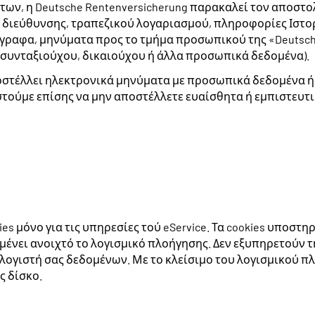
ν, η Deutsche Rentenversicherung παρακαλεί τον αποστολ
 διεύθυνσης, τραπεζικού λογαριασμού, πληροφορίες Ιστο
γγραφα, μηνύματα προς το τμήμα προσωπικού της «Deutsch
συνταξιούχου, δικαιούχου ή άλλα προσωπικά δεδομένα).
αποστέλλει ηλεκτρονικά μηνύματα με προσωπικά δεδομένα ή
ιστούμε επίσης να μην αποστέλλετε ευαίσθητα ή εμπιστευτ
ies μόνο για τις υπηρεσίες τού eService. Τα cookies υποσ
αραμένει ανοιχτό το λογισμικό πλοήγησης. Δεν εξυπηρετού
ιστή σας δεδομένων. Με το κλείσιμο του λογισμικού πλοή
ς δίσκο.