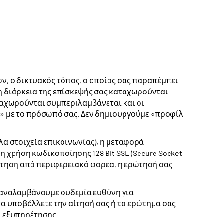
ν, ο δικτυακός τόπος, ο οποίος σας παραπέμπει
ι η διάρκεια της επίσκεψής σας καταχωρούνται
αταχωρούνται συμπεριλαμβάνεται και οι
ng» με το πρόσωπό σας. Δεν δημιουργούμε «προφίλ
λα στοιχεία επικοινωνίας), η μεταφορά
 χρήση κωδικοποίησης 128 Bit SSL (Secure Socket
ντηση από περιφερειακό φορέα, η ερώτησή σας
 αναλαμβάνουμε ουδεμία ευθύνη για
α υποβάλλετε την αίτησή σας ή το ερώτημα σας
ο εξυπηρέτησης.