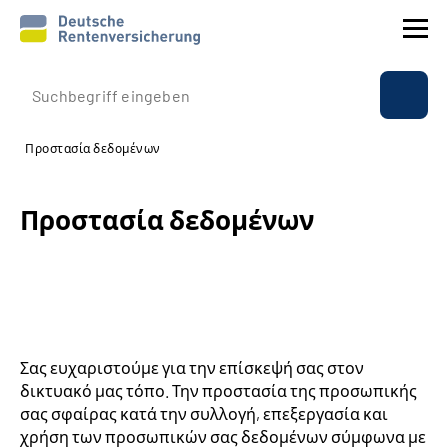
Εταιρικό προφίλ
Προστασία δεδομένων
Παροχές
Προστασία δεδομένων
Ασφάλιση
Διεθνώς
Υπηρεσία
Σας ευχαριστούμε για την επίσκεψή σας στον
Suche
δικτυακό μας τόπο. Την προστασία της προσωπικής
σας σφαίρας κατά την συλλογή, επεξεργασία και
χρήση των προσωπικών σας δεδομένων σύμφωνα με
Language