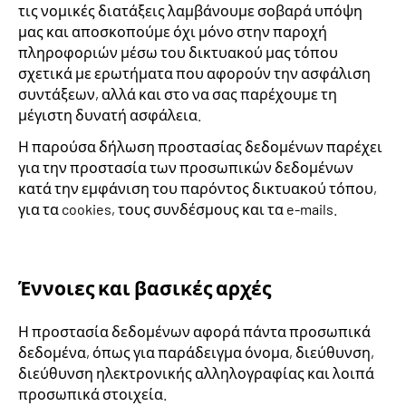
τις νομικές διατάξεις λαμβάνουμε σοβαρά υπόψη
μας και αποσκοπούμε όχι μόνο στην παροχή
Inhalte in Gebärdensprache (DGS)
πληροφοριών μέσω του δικτυακού μας τόπου
σχετικά με ερωτήματα που αφορούν την ασφάλιση
Leichte Sprache
συντάξεων, αλλά και στο να σας παρέχουμε τη
μέγιστη δυνατή ασφάλεια.
Η παρούσα δήλωση προστασίας δεδομένων παρέχει
για την προστασία των προσωπικών δεδομένων
Mein Kundenportal
κατά την εμφάνιση του παρόντος δικτυακού τόπου,
για τα cookies, τους συνδέσμους και τα e-mails.
Έννοιες και βασικές αρχές
Η προστασία δεδομένων αφορά πάντα προσωπικά
δεδομένα, όπως για παράδειγμα όνομα, διεύθυνση,
διεύθυνση ηλεκτρονικής αλληλογραφίας και λοιπά
προσωπικά στοιχεία.