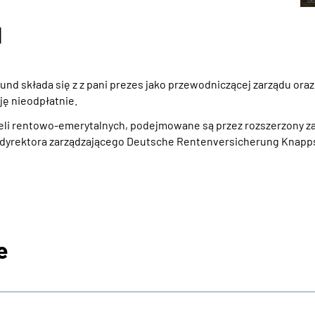
d
 składa się z z pani prezes jako przewodniczącej zarządu oraz j
ję nieodpłatnie.
eli rentowo-emerytalnych, podejmowane są przez rozszerzony za
o dyrektora zarządzającego Deutsche Rentenversicherung Knap
e