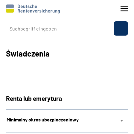
Profil instytucji
Ubezpieczenie
Świadczenia
Świadczenia
Sprawy międzynarodowe
Renta lub emerytura
Service
Suche
Minimalny okres ubezpieczeniowy
Language