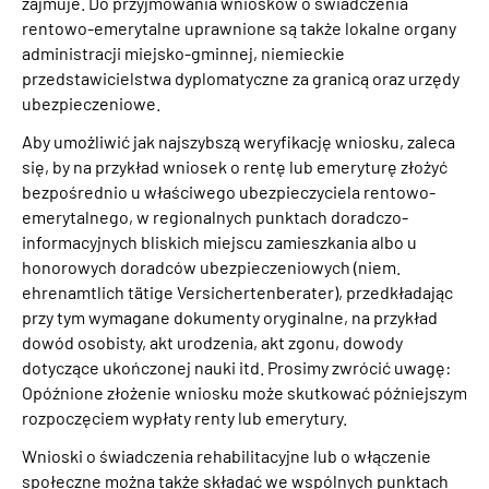
zajmuje. Do przyjmowania wniosków o świadczenia
rentowo-emerytalne uprawnione są także lokalne organy
administracji miejsko-gminnej, niemieckie
przedstawicielstwa dyplomatyczne za granicą oraz urzędy
ubezpieczeniowe.
Aby umożliwić jak najszybszą weryfikację wniosku, zaleca
się, by na przykład wniosek o rentę lub emeryturę złożyć
bezpośrednio u właściwego ubezpieczyciela rentowo-
emerytalnego, w regionalnych punktach doradczo-
informacyjnych bliskich miejscu zamieszkania albo u
honorowych doradców ubezpieczeniowych (niem.
ehrenamtlich tätige Versichertenberater), przedkładając
przy tym wymagane dokumenty oryginalne, na przykład
dowód osobisty, akt urodzenia, akt zgonu, dowody
dotyczące ukończonej nauki itd. Prosimy zwrócić uwagę:
Opóźnione złożenie wniosku może skutkować późniejszym
rozpoczęciem wypłaty renty lub emerytury.
Wnioski o świadczenia rehabilitacyjne lub o włączenie
społeczne można także składać we wspólnych punktach