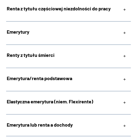
Renta z tytułu częściowej niezdolności do pracy
Inhalte in Gebärdensprache (DGS)
Leichte Sprache
Emerytury
Renty z tytułu śmierci
Mein Kundenportal
Emerytura/renta podstawowa
Elastyczna emerytura (niem. Flexirente)
Emerytura lub renta a dochody