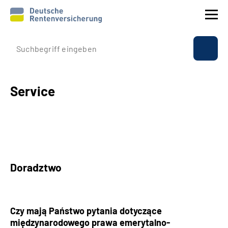
Profil instytucji
Ubezpieczenie
Service
Świadczenia
Sprawy międzynarodowe
Doradztwo
Service
Suche
Czy mają Państwo pytania dotyczące
międzynarodowego prawa emerytalno-
Language