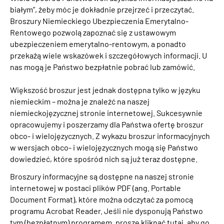
białym”, żeby móc je dokładnie przejrzeć i przeczytać.
Broszury Niemieckiego Ubezpieczenia Emerytalno-
Rentowego pozwolą zapoznać się z ustawowym
ubezpieczeniem emerytalno-rentowym, a ponadto
przekażą wiele wskazówek i szczegółowych informacji. U
nas mogą je Państwo bezpłatnie pobrać lub zamówić.
Większość broszur jest jednak dostępna tylko w języku
niemieckim – można je znaleźć na naszej
niemieckojęzycznej stronie internetowej. Sukcesywnie
opracowujemy i poszerzamy dla Państwa ofertę broszur
obco- i wielojęzycznych. Z wykazu broszur informacyjnych
w wersjach obco- i wielojęzycznych mogą się Państwo
dowiedzieć, które spośród nich są już teraz dostępne.
Broszury informacyjne są dostępne na naszej stronie
internetowej w postaci plików PDF (ang. Portable
Document Format), które można odczytać za pomocą
programu Acrobat Reader. Jeśli nie dysponują Państwo
tym (bezpłatnym) programem, proszę kliknąć tutaj, aby go