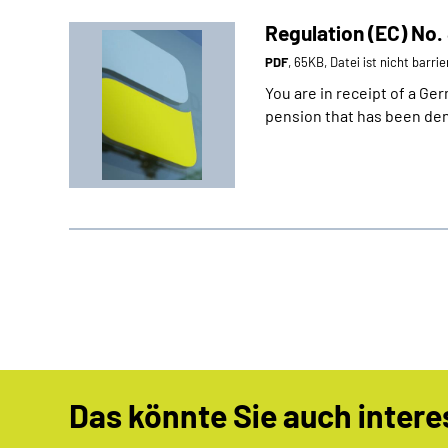
Regulation (EC) No
PDF
, 65KB, Datei ist nicht barrie
You are in receipt of a G
pension that has been de
Das könnte Sie auch intere